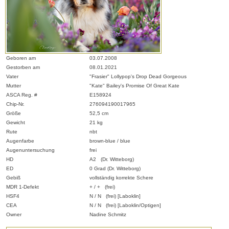
Geboren am
03.07.2008
Gestorben am
08.01.2021
Vater
"Frasier" Lollypop's Drop Dead Gorgeous
Mutter
"Kate" Bailey's Promise Of Great Kate
ASCA Reg. #
E158924
Chip-Nr.
276094190017965
Größe
52,5 cm
Gewicht
21 kg
Rute
nbt
Augenfarbe
brown-blue / blue
Augenuntersuchung
frei
HD
A2 (Dr. Witteborg)
ED
0 Grad (Dr. Witteborg)
Gebiß
vollständig korrekte Schere
MDR 1-Defekt
+ / + (frei)
HSF4
N / N (frei) [Laboklin]
CEA
N / N (frei) [Laboklin/Optigen]
Owner
Nadine Schmitz