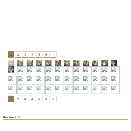
1
2
3
4
5
6
››
1
2
3
4
5
6
››
Heaven & Co