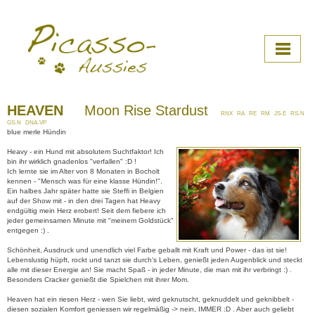
HEAVEN
Moon Rise Stardust
RNX RA RE RM JS-E RS-N
GS-N DNA-VP
▼
blue merle Hündin
Heavy - ein Hund mit absolutem Suchtfaktor! Ich
▼
bin ihr wirklich gnadenlos "verfallen" :D !
Ich lernte sie im Alter von 8 Monaten in Bocholt
kennen - "Mensch was für eine klasse Hündin!".
▼
Ein halbes Jahr später hatte sie Steffi in Belgien
auf der Show mit - in den drei Tagen hat Heavy
endgültig mein Herz erobert! Seit dem fiebere ich
▼
jeder gemeinsamen Minute mit "meinem Goldstück"
entgegen :) .
▼
Schönheit, Ausdruck und unendlich viel Farbe geballt mit Kraft und Power - das ist sie!
Lebenslustig hüpft, rockt und tanzt sie durch's Leben, genießt jeden Augenblick und steckt
alle mit dieser Energie an! Sie macht Spaß - in jeder Minute, die man mit ihr verbringt :) .
▼
Besonders Cracker genießt die Spielchen mit ihrer Mom.
Heaven hat ein riesen Herz - wen Sie liebt, wird geknutscht, geknuddelt und geknibbelt -
diesen sozialen Komfort geniessen wir regelmäßig -> nein, IMMER :D . Aber auch geliebt