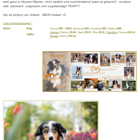
wird ganz in Heaven-Manier: nicht zärtlich und zurückhaltend (wäre ja gelacht!) - sondern
wild, stürmisch, ungestüm und ungebändigt! YEAPY!
Sie ist einfach ein Unikat! MEIN Unikat! <3
Titel und Auszeichnungen :)
ASCA
Rally
Novice (
RN
+
RNX
), Advanced (
RA
), Excellent (
RE
), Master (
RM
)
Jumpers
: Novice (
JS-N
), Open (
JS-O
), Elite (
JS-E
) |
Gamblers
: Novice (
GS-N
) |
Agility
Regular
: Novice (
RS-N
)