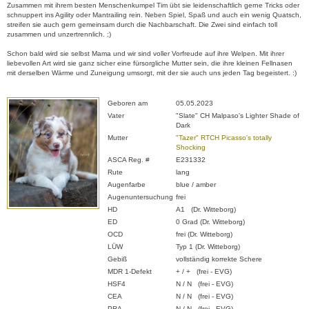
Zusammen mit ihrem besten Menschenkumpel Tim übt sie leidenschaftlich gerne Tricks oder
schnuppert ins Agility oder Mantrailing rein. Neben Spiel, Spaß und auch ein wenig Quatsch,
streifen sie auch gern gemeinsam durch die Nachbarschaft. Die Zwei sind einfach toll
zusammen und unzertrennlich. ;)
Schon bald wird sie selbst Mama und wir sind voller Vorfreude auf ihre Welpen. Mit ihrer
liebevollen Art wird sie ganz sicher eine fürsorgliche Mutter sein, die ihre kleinen Fellnasen
mit derselben Wärme und Zuneigung umsorgt, mit der sie auch uns jeden Tag begeistert. :)
Geboren am
05.05.2023
Vater
"Slate" CH Malpaso's Lighter Shade of
Dark
Mutter
"Tazer" RTCH Picasso's totally
Shocking
ASCA Reg. #
E231332
Rute
lang
Augenfarbe
blue / amber
Augenuntersuchung
frei
HD
A1 (Dr. Witteborg)
ED
0 Grad (Dr. Witteborg)
OCD
frei (Dr. Witteborg)
LÜW
Typ 1 (Dr. Witteborg)
Gebiß
vollständig korrekte Schere
MDR 1-Defekt
+ / + (frei - EVG)
HSF4
N / N (frei - EVG)
CEA
N / N (frei - EVG)
PRA
N / N (frei - EVG)