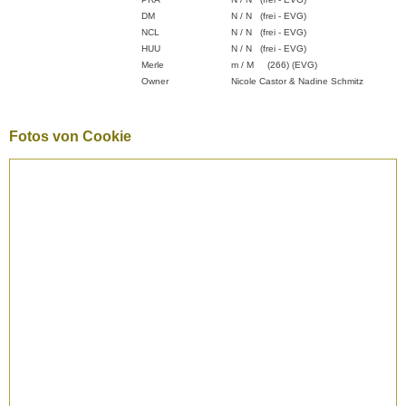
DM
N / N (frei - EVG)
NCL
N / N (frei - EVG)
HUU
N / N (frei - EVG)
Merle
m / M (266) (EVG)
Owner
Nicole Castor & Nadine Schmitz
Fotos von Cookie