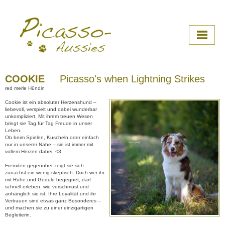
COOKIE
Picasso's when Lightning Strikes
red merle Hündin
▼
Cookie ist ein absoluter Herzenshund –
liebevoll, verspielt und dabei wunderbar
▼
unkompliziert. Mit ihrem treuen Wesen
bringt sie Tag für Tag Freude in unser
Leben.
▼
Ob beim Spielen, Kuscheln oder einfach
nur in unserer Nähe – sie ist immer mit
vollem Herzen dabei. <3
▼
Fremden gegenüber zeigt sie sich
zunächst ein wenig skeptisch. Doch wer ihr
▼
mit Ruhe und Geduld begegnet, darf
schnell erleben, wie verschmust und
anhänglich sie ist. Ihre Loyalität und ihr
▼
Vertrauen sind etwas ganz Besonderes –
und machen sie zu einer einzigartigen
Begleiterin.